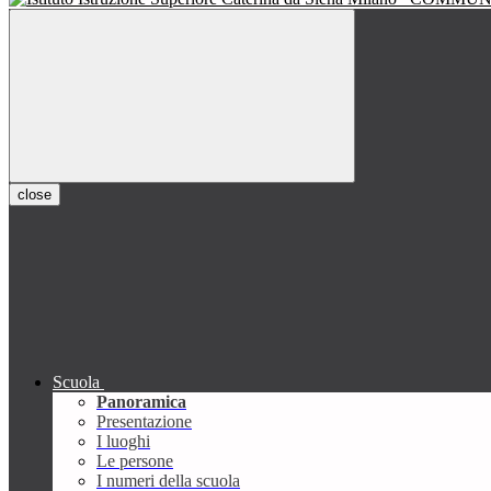
close
Scuola
Panoramica
Presentazione
I luoghi
Le persone
I numeri della scuola