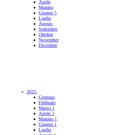
Aprile
Maggio
Giugno
5
Luglio
Agosto
Settembre
Ottobre
Novembre
Dicembre
2025
Gennaio
Febbraio
Marzo
1
Aprile
2
Maggio
1
Giugno
1
Luglio