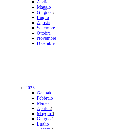
Aprile
Maggio
Giugno
5
Luglio
Agosto
Settembre
Ottobre
Novembre
Dicembre
2025
Gennaio
Febbraio
Marzo
1
Aprile
2
Maggio
1
Giugno
1
Luglio