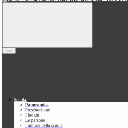
close
Scuola
Panoramica
Presentazione
I luoghi
Le persone
I numeri della scuola