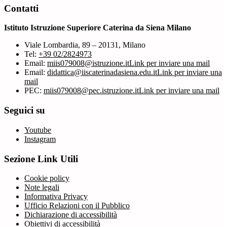
Contatti
Istituto Istruzione Superiore Caterina da Siena Milano
Viale Lombardia, 89 – 20131, Milano
Tel:
+39 02/2824973
Email:
miis079008@istruzione.it
Link per inviare una mail
Email:
didattica@iiscaterinadasiena.edu.it
Link per inviare una
mail
PEC:
miis079008@pec.istruzione.it
Link per inviare una mail
Seguici su
Youtube
Instagram
Sezione Link Utili
Cookie policy
Note legali
Informativa Privacy
Ufficio Relazioni con il Pubblico
Dichiarazione di accessibilità
Obiettivi di accessibilità