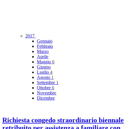
2017
Gennaio
Febbraio
Marzo
Aprile
Maggio
6
Giugno
Luglio
4
Agosto
1
Settembre
1
Ottobre
6
Novembre
Dicembre
Richiesta congedo straordinario biennale
retribuito per assistenza a familiare con