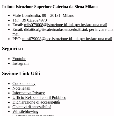
Istituto Istruzione Superiore Caterina da Siena Milano
Viale Lombardia, 89 – 20131, Milano
Tel:
+39 02/2824973
Email:
miis079008@istruzione.it
Link per inviare una mail
Email:
didattica@iiscaterinadasiena.edu.it
Link per inviare una
mail
PEC:
miis079008@pec.istruzione.it
Link per inviare una mail
Seguici su
Youtube
Instagram
Sezione Link Utili
Cookie policy
Note legali
Informativa Privacy
Ufficio Relazioni con il Pubblico
Dichiarazione di accessibilità
Obiettivi di accessibilità
Whistleblowing