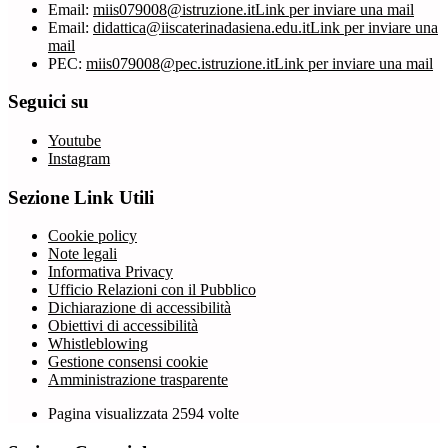
Email:
miis079008@istruzione.it
Link per inviare una mail
Email:
didattica@iiscaterinadasiena.edu.it
Link per inviare una
mail
PEC:
miis079008@pec.istruzione.it
Link per inviare una mail
Seguici su
Youtube
Instagram
Sezione Link Utili
Cookie policy
Note legali
Informativa Privacy
Ufficio Relazioni con il Pubblico
Dichiarazione di accessibilità
Obiettivi di accessibilità
Whistleblowing
Gestione consensi cookie
Amministrazione trasparente
Pagina visualizzata
2594
volte