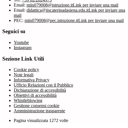
Email:
miis079008@istruzione.it
Link per inviare una mail
Email:
didattica@iiscaterinadasiena.edu.it
Link per inviare una
mail
PEC:
miis079008@pec.istruzione.it
Link per inviare una mail
Seguici su
Youtube
Instagram
Sezione Link Utili
Cookie policy
Note legali
Informativa Privacy
Ufficio Relazioni con il Pubblico
Dichiarazione di accessibilità
Obiettivi di accessibilità
Whistleblowing
Gestione consensi cookie
Amministrazione trasparente
Pagina visualizzata
1272
volte