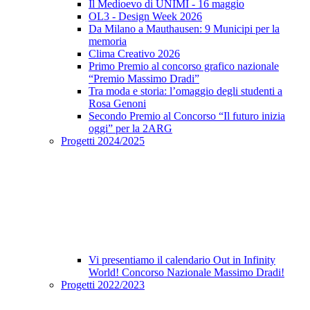
Il Medioevo di UNIMI - 16 maggio
OL3 - Design Week 2026
Da Milano a Mauthausen: 9 Municipi per la
memoria
Clima Creativo 2026
Primo Premio al concorso grafico nazionale
“Premio Massimo Dradi”
Tra moda e storia: l’omaggio degli studenti a
Rosa Genoni
Secondo Premio al Concorso “Il futuro inizia
oggi” per la 2ARG
Progetti 2024/2025
Vi presentiamo il calendario Out in Infinity
World! Concorso Nazionale Massimo Dradi!
Progetti 2022/2023