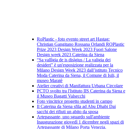
RoPlastic - foto evento street art Hastag:
Christian Gangitano Rossana Orlandi ROPlastic
Prize 2023 Design Week 2023 Fuori Salone
Design week 2023 Caterina da Siena
“Sa vallìgia de is disìgius / La valigia dei
desideri” è un'esposizione realizzata per la
Milano Design Week 2023 dall’istituto Tecnico
Moda Caterina da Siena, il Comune di Isili, il
museo Maratè
Atelier creativi di Manifattura Urbana Circolare
PCTO svolto tra l'Istituto IIS Caterina da Siena e
il Museo Bagatti Valsecchi
Foto vincitrice progetto studenti in campo
Il Caterina da Siena sfila ad Abu Dhabi Dai
sacchi dei rifiuti un abito da sposa
Artepassante, uno sguardo sull'ambiente
Inaugurazione giovedì 1 dicembre negli spazi di
Artepassante di Milano Porta Venezia.