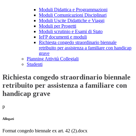
Moduli Didattica e Programmazioni
Moduli Comunicazioni Disciplinari
Moduli Uscite Didattiche e Viaggi
Moduli per Progetti
Moduli scrutinio e Esami di Stato
IeFP documenti e moduli
Richiesta congedo straordinario biennale
retribuito per assistenza a familiare con handicap
grave
Planning Attività Collegiali
Studenti
Richiesta congedo straordinario biennale
retribuito per assistenza a familiare con
handicap grave
p
Allegati
Format congedo biennale ex art. 42 (2).docx