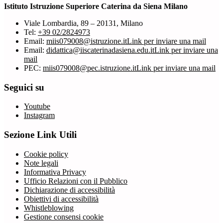
Istituto Istruzione Superiore Caterina da Siena Milano
Viale Lombardia, 89 – 20131, Milano
Tel:
+39 02/2824973
Email:
miis079008@istruzione.it
Link per inviare una mail
Email:
didattica@iiscaterinadasiena.edu.it
Link per inviare una
mail
PEC:
miis079008@pec.istruzione.it
Link per inviare una mail
Seguici su
Youtube
Instagram
Sezione Link Utili
Cookie policy
Note legali
Informativa Privacy
Ufficio Relazioni con il Pubblico
Dichiarazione di accessibilità
Obiettivi di accessibilità
Whistleblowing
Gestione consensi cookie