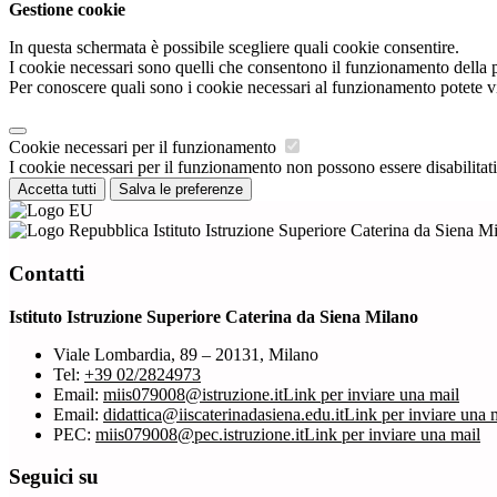
Gestione cookie
In questa schermata è possibile scegliere quali cookie consentire.
I cookie necessari sono quelli che consentono il funzionamento della pi
Per conoscere quali sono i cookie necessari al funzionamento potete v
Cookie necessari per il funzionamento
I cookie necessari per il funzionamento non possono essere disabilitati.
Accetta tutti
Salva le preferenze
Istituto Istruzione Superiore Caterina da Siena M
Contatti
Istituto Istruzione Superiore Caterina da Siena Milano
Viale Lombardia, 89 – 20131, Milano
Tel:
+39 02/2824973
Email:
miis079008@istruzione.it
Link per inviare una mail
Email:
didattica@iiscaterinadasiena.edu.it
Link per inviare una 
PEC:
miis079008@pec.istruzione.it
Link per inviare una mail
Seguici su