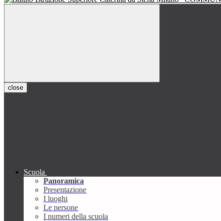
close
Scuola
Panoramica
Presentazione
I luoghi
Le persone
I numeri della scuola