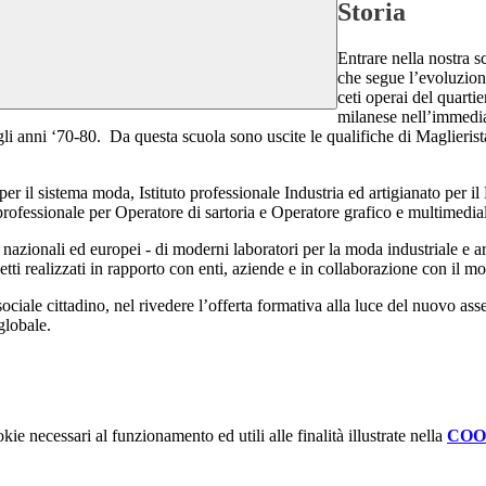
Storia
Entrare nella nostra s
che segue l’evoluzione 
ceti operai del quarti
milanese nell’immedia
gli anni ‘70-80. Da questa scuola sono uscite le qualifiche di Maglieris
er il sistema moda, Istituto professionale Industria ed artigianato per il 
ofessionale per Operatore di sartoria e Operatore grafico e multimedia
 nazionali ed europei - di moderni laboratori per la moda industriale e ar
ogetti realizzati in rapporto con enti, aziende e in collaborazione con il
o sociale cittadino, nel rivedere l’offerta formativa alla luce del nuovo as
 globale.
kie necessari al funzionamento ed utili alle finalità illustrate nella
COO