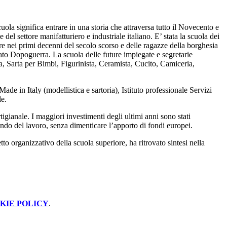
cuola significa entrare in una storia che attraversa tutto il Novecento e
del settore manifatturiero e industriale italiano. E’ stata la scuola dei
ere nei primi decenni del secolo scorso e delle ragazze della borghesia
to Dopoguerra. La scuola delle future impiegate e segretarie
ta, Sarta per Bimbi, Figurinista, Ceramista, Cucito, Camiceria,
Made in Italy (modellistica e sartoria), Istituto professionale Servizi
le.
tigianale. I maggiori investimenti degli ultimi anni sono stati
 mondo del lavoro, senza dimenticare l’apporto di fondi europei.
setto organizzativo della scuola superiore, ha ritrovato sintesi nella
KIE POLICY
.