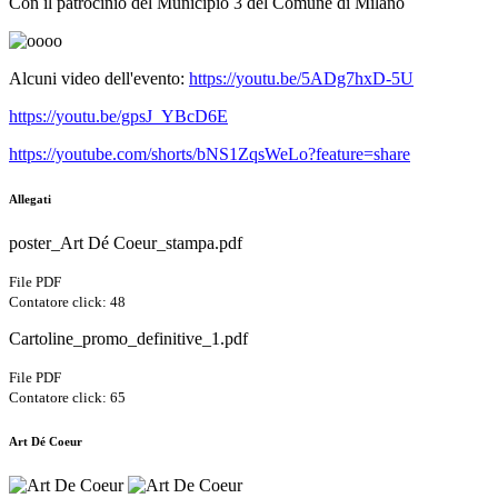
Con il patrocinio del Municipio 3 del Comune di Milano
Alcuni video dell'evento:
https://youtu.be/5ADg7hxD-5U
https://youtu.be/gpsJ_YBcD6E
https://youtube.com/shorts/bNS1ZqsWeLo?feature=share
Allegati
poster_Art Dé Coeur_stampa.pdf
File PDF
Contatore click: 48
Cartoline_promo_definitive_1.pdf
File PDF
Contatore click: 65
Art Dé Coeur