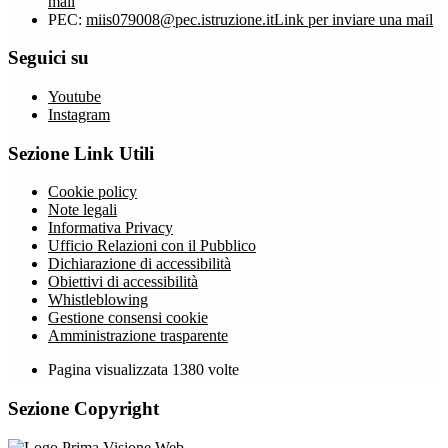
mail
PEC:
miis079008@pec.istruzione.it
Link per inviare una mail
Seguici su
Youtube
Instagram
Sezione Link Utili
Cookie policy
Note legali
Informativa Privacy
Ufficio Relazioni con il Pubblico
Dichiarazione di accessibilità
Obiettivi di accessibilità
Whistleblowing
Gestione consensi cookie
Amministrazione trasparente
Pagina visualizzata
1380
volte
Sezione Copyright