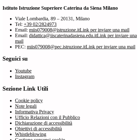
Istituto Istruzione Superiore Caterina da Siena Milano
Viale Lombardia, 89 – 20131, Milano
Tel:
+39 02/2824973
Email:
miis079008@istruzione.it
Link per inviare una mail
Email:
didattica@iiscaterinadasiena.edu.it
Link per inviare una
mail
PEC:
miis079008@pec.istruzione.it
Link per inviare una mail
Seguici su
Youtube
Instagram
Sezione Link Utili
Cookie policy
Note legali
Informativa Privacy
Ufficio Relazioni con il Pubblico
Dichiarazione di accessibilità
Obiettivi di accessibilità
Whistleblowing
Gestione consensi cookie