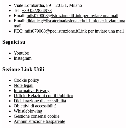
Viale Lombardia, 89 – 20131, Milano
Tel:
+39 02/2824973
Email:
miis079008@istruzione.it
Link per inviare una mail
Email:
didattica@iiscaterinadasiena.edu.it
Link per inviare una
mail
PEC:
miis079008@pec.istruzione.it
Link per inviare una mail
Seguici su
Youtube
Instagram
Sezione Link Utili
Cookie policy
Note legali
Informativa Privacy
Ufficio Relazioni con il Pubblico
Dichiarazione di accessibilità
Obiettivi di accessibilità
Whistleblowing
Gestione consensi cookie
Amministrazione trasparente