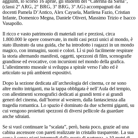
aggiunti, lo scorso 16 aprile, gli studenti del “Caterina da Siena”,
(classi 2° ARG, 2° BRG, 3° BRG, 3° AG) accompagnati dai
docenti Pamela D’Antico, Alex Cayuela, Marilena Fazio, Cristian
Infante, Domenico Megna, Daniele Oliveri, Massimo Trizio e Isacco
Vasapollo.
Il ricco e vasto patrimonio di materiali rari e preziosi, circa
1.800.000 le opere conservate, in molti casi pezzi unici al mondo, è
stato illustrato da una guida, che ha introdotto i ragazzi in un mondo
magico, con immagini, suoni e colori. Lì si può facilmente respirare
la storia alternando manifesti, oggetti, spezzoni di film, scenografie
grandiose ed evocative, con incursioni nel mondo della grafica.
L’allestimento museale si sviluppa a spirale verso l’alto ed è
articolato su più ambienti espositivi.
Dopo la sezione dedicata all’archeologia del cinema, ce ne sono
altre molto intriganti, ma la tappa obbligata è nell’Aula del tempio,
con allestimenti scenografici dedicati ai grandi temi e ai grandi
generi del cinema, dall’horror al western, dalla fantascienza alla
tragedia romantica. Lo spazio è dominato da due schermi giganti, su
cui vengono proiettati spezzoni di diversi pellicole da guardare
anche sdraiati.
Se si vuol continuare la “scalata”, però, basta poco, grazie ad una
cabina ascensore con pareti realizzate in cristallo trasparente. La sua
corsa è senza piani intermedi dalla quota di partenza, a 10 metri di