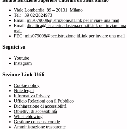
Istituto Istruzione Superiore Caterina da Siena Milano
Viale Lombardia, 89 – 20131, Milano
Tel:
+39 02/2824973
Email:
miis079008@istruzione.it
Link per inviare una mail
Email:
didattica@iiscaterinadasiena.edu.it
Link per inviare una
mail
PEC:
miis079008@pec.istruzione.it
Link per inviare una mail
Seguici su
Youtube
Instagram
Sezione Link Utili
Cookie policy
Note legali
Informativa Privacy
Ufficio Relazioni con il Pubblico
Dichiarazione di accessibilità
Obiettivi di accessibilità
Whistleblowing
Gestione consensi cookie
Amministrazione trasparente