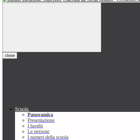
close
Scuola
Panoramica
Presentazione
I luoghi
Le persone
I numeri della scuola